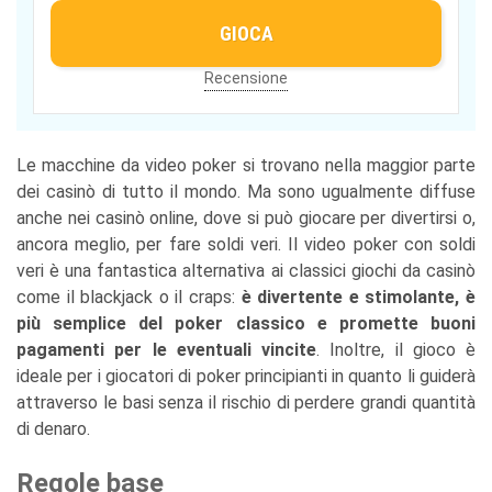
GIOCA
Recensione
Le macchine da video poker si trovano nella maggior parte
dei casinò di tutto il mondo. Ma sono ugualmente diffuse
anche nei casinò online, dove si può giocare per divertirsi o,
ancora meglio, per fare soldi veri. Il video poker con soldi
veri è una fantastica alternativa ai classici giochi da casinò
come il blackjack o il craps:
è divertente e stimolante, è
più semplice del poker classico e promette buoni
pagamenti per le eventuali vincite
. Inoltre, il gioco è
ideale per i giocatori di poker principianti in quanto li guiderà
attraverso le basi senza il rischio di perdere grandi quantità
di denaro.
Regole base