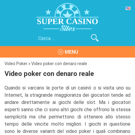
Skip
to
content
Ricerca
Super Casino Sites
I Migliori Casinò Online su Internet
per:
MENU
Video Poker
»
Video poker con denaro reale
Video poker con denaro reale
Quando si varcano le porte di un casinò o si visita uno su
Internet, la stragrande maggioranza dei giocatori tende ad
andare direttamente ai giochi delle slot. Ma i giocatori
esperti sanno che ci sono altri giochi che offrono la stessa
semplicità ma che permettono di ottenere allo stesso
tempo delle vincite molto migliori. I giochi in questione
sono le diverse varianti del video poker i quali combinano