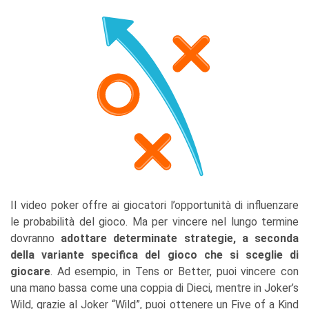
Il video poker offre ai giocatori l’opportunità di influenzare
le probabilità del gioco. Ma per vincere nel lungo termine
dovranno
adottare determinate strategie, a seconda
della variante specifica del gioco che si sceglie di
giocare
. Ad esempio, in Tens or Better, puoi vincere con
una mano bassa come una coppia di Dieci, mentre in Joker’s
Wild, grazie al Joker “Wild”, puoi ottenere un Five of a Kind