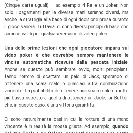
(Cinque carte uguali) – ad esempio 4 Re e un Joker. Non
solo i pagamenti per le diverse mani saranno diversi, ma
anche la strategia alla base di ogni decisione presa durante
il gioco varierà. Tuttavia, ci sono diversi principi di base che
saranno validi per qualsiasi versione di video poker.
Una delle prime lezioni che ogni giocatore impara sul
video poker è che dovrebbe sempre mantenere le
vincite automatiche ricevute dalla pescata iniziale
.
Anche se questo può sembrare ovvio, molti principianti
fanno l’errore di scartare un paio di Jack, sperando di
ottenere una scala reale o qualsiasi altra combinazione
vincente. La probabilità di ottenere una scala reale è molto
più bassa rispetto a quella di ottenere un Jacks or Better,
che, in questo caso, è una vittoria garantita.
Ci sono naturalmente casi in cui la rottura di una mano
vincente è in realtà la mossa giusta. Ad esempio,
quando