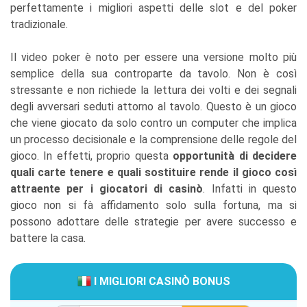
perfettamente i migliori aspetti delle slot e del poker
tradizionale.
Il video poker è noto per essere una versione molto più
semplice della sua controparte da tavolo. Non è così
stressante e non richiede la lettura dei volti e dei segnali
degli avversari seduti attorno al tavolo. Questo è un gioco
che viene giocato da solo contro un computer che implica
un processo decisionale e la comprensione delle regole del
gioco. In effetti, proprio questa
opportunità di decidere
quali carte tenere e quali sostituire rende il gioco così
attraente per i giocatori di casinò
. Infatti in questo
gioco non si fà affidamento solo sulla fortuna, ma si
possono adottare delle strategie per avere successo e
battere la casa.
I MIGLIORI CASINÒ BONUS