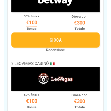
50
% fino a
Gioca con
€
100
€
300
Totale
Bonus
GIOCA
Recensione
LEOVEGAS CASINÒ
50
% fino a
Gioca con
€
100
€
300
Totale
Bonus