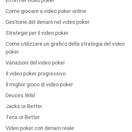
Errori nel video poker
Come giocare a video poker online
Gestione del denaro nel video poker
Strategie per il video poker
Come utilizzare un grafico della strategia del video
poker
Variazioni del video poker
Il video poker progressivo
Il miglior gioco di video poker
Deuces Wild
Jacks or Better
Tens or Better
Video poker con denaro reale