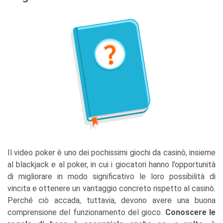
Il video poker è uno dei pochissimi giochi da casinò, insieme
al blackjack e al poker, in cui i giocatori hanno l’opportunità
di migliorare in modo significativo le loro possibilità di
vincita e ottenere un vantaggio concreto rispetto al casinò.
Perché ciò accada, tuttavia, devono avere una buona
comprensione del funzionamento del gioco.
Conoscere le