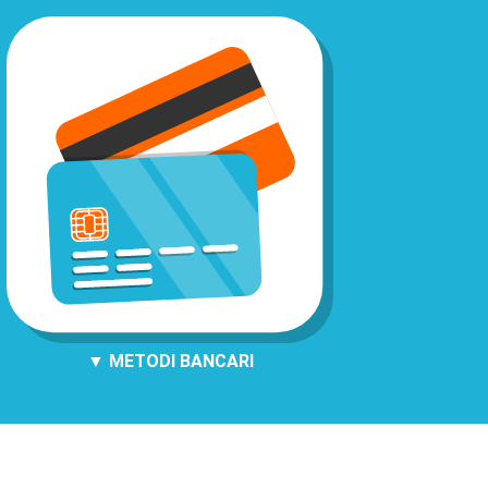
METODI BANCARI