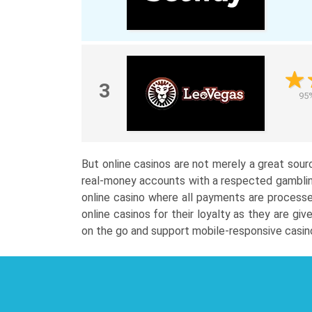
95%
But online casinos are not merely a great sou
real-money accounts with a respected gambling 
online casino where all payments are processe
online casinos for their loyalty as they are 
on the go and support mobile-responsive casino 