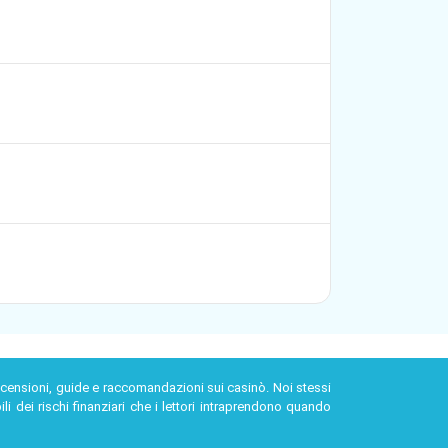
 recensioni, guide e raccomandazioni sui casinò. Noi stessi
 dei rischi finanziari che i lettori intraprendono quando