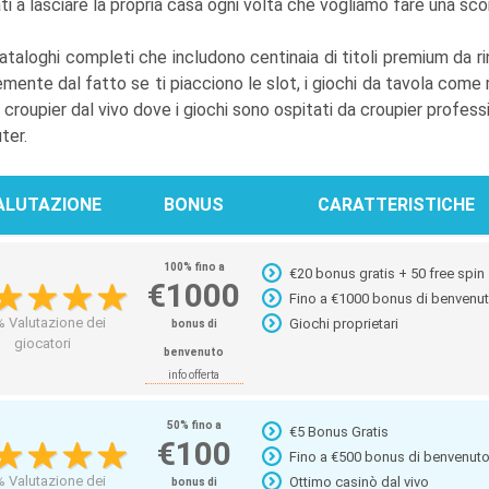
ti a lasciare la propria casa ogni volta che vogliamo fare una s
taloghi completi che includono centinaia di titoli premium da rin
temente dal fatto se ti piacciono le slot, i giochi da tavola come
con croupier dal vivo dove i giochi sono ospitati da croupier profe
ter.
ALUTAZIONE
BONUS
CARATTERISTICHE
100% fino a
€20 bonus gratis + 50 free spin
€1000
Fino a €1000 bonus di benvenu
 Valutazione dei
Giochi proprietari
bonus di
giocatori
benvenuto
info offerta
50% fino a
€5 Bonus Gratis
€100
Fino a €500 bonus di benvenut
 Valutazione dei
Ottimo casinò dal vivo
bonus di