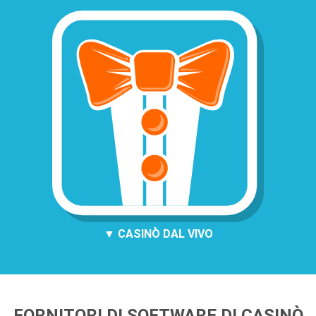
CASINÒ DAL VIVO
FORNITORI DI SOFTWARE DI CASINÒ