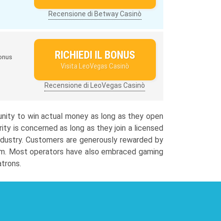
Recensione di Betway Casinò
RICHIEDI IL BONUS
bonus
Visita LeoVegas Casinò
Recensione di LeoVegas Casinò
unity to win actual money as long as they open
ty is concerned as long as they join a licensed
industry. Customers are generously rewarded by
from. Most operators have also embraced gaming
atrons.