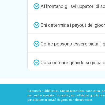
Affrontano gli sviluppatori di 
Chi determina i payout dei gioc
Come possono essere sicuri i gi
Cosa cercare quando si gioca o
Gli articoli pubblicati su SuperCasinoSites sono intesi pe
non siamo operatori di casinò, non offriamo giochi con d
partecipano in attività di gioco con denaro reale.