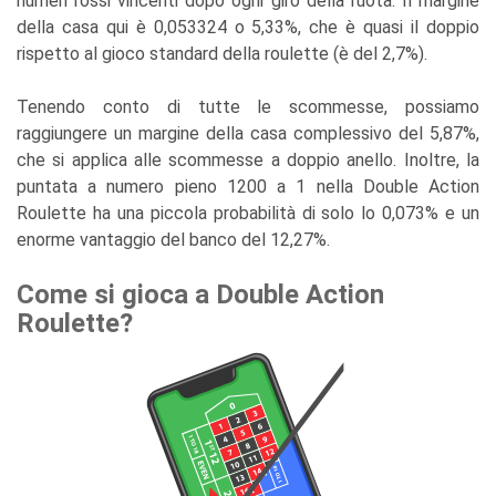
numeri rossi vincenti dopo ogni giro della ruota. Il margine
della casa qui è 0,053324 o 5,33%, che è quasi il doppio
rispetto al gioco standard della roulette (è del 2,7%).
Tenendo conto di tutte le scommesse, possiamo
raggiungere un margine della casa complessivo del 5,87%,
che si applica alle scommesse a doppio anello. Inoltre, la
puntata a numero pieno 1200 a 1 nella Double Action
Roulette ha una piccola probabilità di solo lo 0,073% e un
enorme vantaggio del banco del 12,27%.
Come si gioca a Double Action
Roulette?