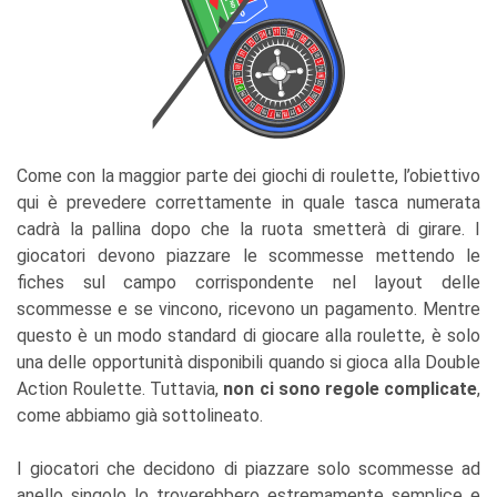
Come con la maggior parte dei giochi di roulette, l’obiettivo
qui è prevedere correttamente in quale tasca numerata
cadrà la pallina dopo che la ruota smetterà di girare. I
giocatori devono piazzare le scommesse mettendo le
fiches sul campo corrispondente nel layout delle
scommesse e se vincono, ricevono un pagamento. Mentre
questo è un modo standard di giocare alla roulette, è solo
una delle opportunità disponibili quando si gioca alla Double
Action Roulette. Tuttavia,
non ci sono regole complicate
,
come abbiamo già sottolineato.
I giocatori che decidono di piazzare solo scommesse ad
anello singolo lo troverebbero estremamente semplice e