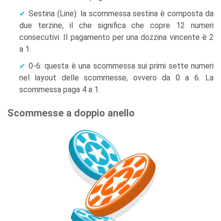
Sestina (Line): la scommessa sestina è composta da
due terzine, il che significa che copre 12 numeri
consecutivi. Il pagamento per una dozzina vincente è 2
a 1.
0-6: questa è una scommessa sui primi sette numeri
nel layout delle scommesse, ovvero da 0 a 6. La
scommessa paga 4 a 1.
Scommesse a doppio anello