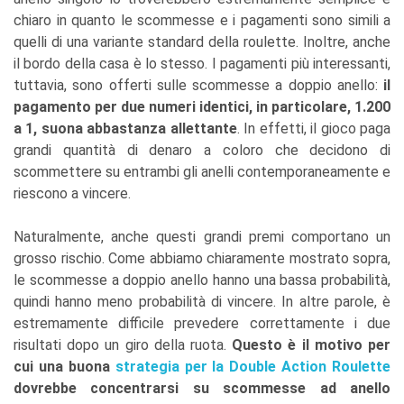
chiaro in quanto le scommesse e i pagamenti sono simili a
quelli di una variante standard della roulette. Inoltre, anche
il bordo della casa è lo stesso. I pagamenti più interessanti,
tuttavia, sono offerti sulle scommesse a doppio anello:
il
pagamento per due numeri identici, in particolare, 1.200
a 1, suona abbastanza allettante
. In effetti, il gioco paga
grandi quantità di denaro a coloro che decidono di
scommettere su entrambi gli anelli contemporaneamente e
riescono a vincere.
Naturalmente, anche questi grandi premi comportano un
grosso rischio. Come abbiamo chiaramente mostrato sopra,
le scommesse a doppio anello hanno una bassa probabilità,
quindi hanno meno probabilità di vincere. In altre parole, è
estremamente difficile prevedere correttamente i due
risultati dopo un giro della ruota.
Questo è il motivo per
cui una buona
strategia per la Double Action Roulette
dovrebbe concentrarsi su scommesse ad anello