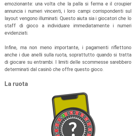
emozionante: una volta che la palla si ferma e il croupier
annuncia i numeri vincenti, i loro campi corrispondenti sul
layout vengono illuminati. Questo aiuta sia i giocatori che lo
staff di gioco a individuare immediatamente i numeri
evidenziati.
Infine, ma non meno importante, i pagamenti riflettono
anche i due anelli sulla ruota, soprattutto quando si tratta
di giocare su entrambi. I limiti delle scommesse sarebbero
determinati dal casinò che offre questo gioco.
La ruota