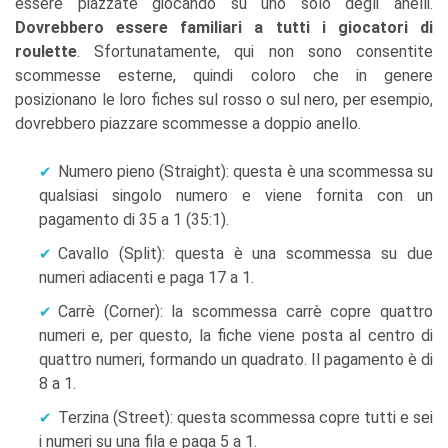
essere piazzate giocando su uno solo degli anelli.
Dovrebbero essere familiari a tutti i giocatori di
roulette
. Sfortunatamente, qui non sono consentite
scommesse esterne, quindi coloro che in genere
posizionano le loro fiches sul rosso o sul nero, per esempio,
dovrebbero piazzare scommesse a doppio anello.
Numero pieno (Straight): questa è una scommessa su
qualsiasi singolo numero e viene fornita con un
pagamento di 35 a 1 (35:1).
Cavallo (Split): questa è una scommessa su due
numeri adiacenti e paga 17 a 1.
Carrè (Corner): la scommessa carrè copre quattro
numeri e, per questo, la fiche viene posta al centro di
quattro numeri, formando un quadrato. Il pagamento è di
8 a 1.
Terzina (Street): questa scommessa copre tutti e sei
i numeri su una fila e paga 5 a 1.