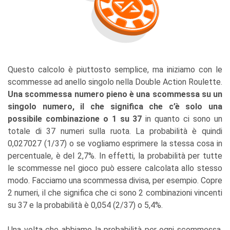
Questo calcolo è piuttosto semplice, ma iniziamo con le
scommesse ad anello singolo nella Double Action Roulette.
Una scommessa numero pieno è una scommessa su un
singolo numero, il che significa che c’è solo una
possibile combinazione o 1 su 37
in quanto ci sono un
totale di 37 numeri sulla ruota. La probabilità è quindi
0,027027 (1/37) o se vogliamo esprimere la stessa cosa in
percentuale, è del 2,7%. In effetti, la probabilità per tutte
le scommesse nel gioco può essere calcolata allo stesso
modo. Facciamo una scommessa divisa, per esempio. Copre
2 numeri, il che significa che ci sono 2 combinazioni vincenti
su 37 e la probabilità è 0,054 (2/37) o 5,4%.
Una volta che abbiamo la probabilità per ogni scommessa,