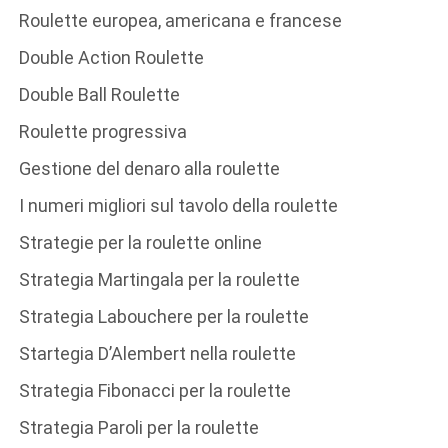
Roulette europea, americana e francese
Double Action Roulette
Double Ball Roulette
Roulette progressiva
Gestione del denaro alla roulette
I numeri migliori sul tavolo della roulette
Strategie per la roulette online
Strategia Martingala per la roulette
Strategia Labouchere per la roulette
Startegia D’Alembert nella roulette
Strategia Fibonacci per la roulette
Strategia Paroli per la roulette