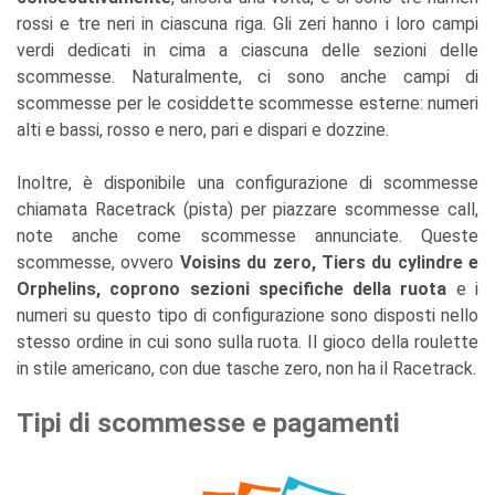
rossi e tre neri in ciascuna riga. Gli zeri hanno i loro campi
verdi dedicati in cima a ciascuna delle sezioni delle
scommesse. Naturalmente, ci sono anche campi di
scommesse per le cosiddette scommesse esterne: numeri
alti e bassi, rosso e nero, pari e dispari e dozzine.
Inoltre, è disponibile una configurazione di scommesse
chiamata Racetrack (pista) per piazzare scommesse call,
note anche come scommesse annunciate. Queste
scommesse, ovvero
Voisins du zero, Tiers du cylindre e
Orphelins, coprono sezioni specifiche della ruota
e i
numeri su questo tipo di configurazione sono disposti nello
stesso ordine in cui sono sulla ruota. Il gioco della roulette
in stile americano, con due tasche zero, non ha il Racetrack.
Tipi di scommesse e pagamenti