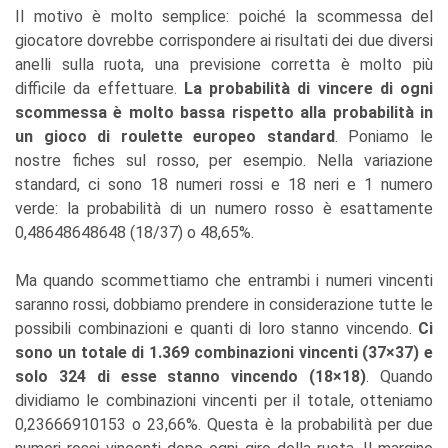
Il motivo è molto semplice: poiché la scommessa del
giocatore dovrebbe corrispondere ai risultati dei due diversi
anelli sulla ruota, una previsione corretta è molto più
difficile da effettuare.
La probabilità di vincere di ogni
scommessa è molto bassa rispetto alla probabilità in
un gioco di roulette europeo standard
. Poniamo le
nostre fiches sul rosso, per esempio. Nella variazione
standard, ci sono 18 numeri rossi e 18 neri e 1 numero
verde: la probabilità di un numero rosso è esattamente
0,48648648648 (18/37) o 48,65%.
Ma quando scommettiamo che entrambi i numeri vincenti
saranno rossi, dobbiamo prendere in considerazione tutte le
possibili combinazioni e quanti di loro stanno vincendo.
Ci
sono un totale di 1.369 combinazioni vincenti (37×37) e
solo 324 di esse stanno vincendo (18×18)
. Quando
dividiamo le combinazioni vincenti per il totale, otteniamo
0,23666910153 o 23,66%. Questa è la probabilità per due