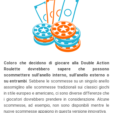
Coloro che decidono di giocare alla Double Action
Roulette dovrebbero sapere che possono
scommettere sull’anello interno, sull’anello esterno o
su entrambi
. Sebbene le scommesse su un singolo anello
assomiglino alle scommesse tradizionali sui classici giochi
in stile europeo e americano, ci sono diverse differenze che
i giocatori dovrebbero prendere in considerazione. Alcune
scommesse, ad esempio, non sono disponibili mentre le
nuove scommesse appaiono in questa versione innovativa.