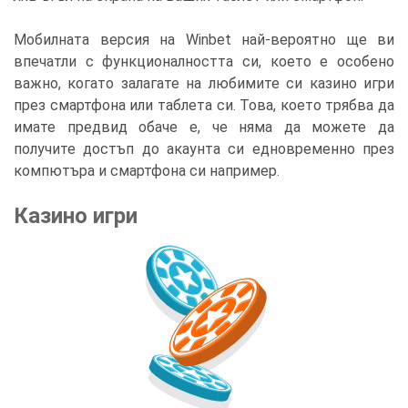
Мобилната версия на Winbet най-вероятно ще ви
впечатли с функционалността си, което е особено
важно, когато залагате на любимите си казино игри
през смартфона или таблета си. Това, което трябва да
имате предвид обаче е, че няма да можете да
получите достъп до акаунта си едновременно през
компютъра и смартфона си например.
Казино игри