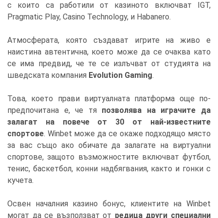
с които са работили от казиното включват IGT,
Pragmatic Play, Casino Technology, и Habanero.
Атмосферата, която създават игрите на живо е
наистина автентична, което може да се очаква като
се има предвид, че те се излъчват от студията на
шведската компания
Evolution Gaming
.
Това, което прави виртуалната платформа още по-
предпочитана е, че тя
позволява на играчите да
залагат на повече от 30 от най-известните
спортове
. Winbet може да се окаже подходящо място
за вас също ако обичате да залагате на виртуални
спортове, защото възможностите включват футбол,
тенис, баскетбол, конни надбягвания, както и гонки с
кучета.
Освен началния казино бонус, клиентите на Winbet
могат да се възползват от
редица други специални