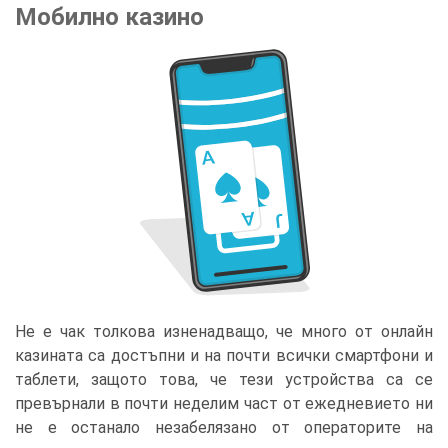
Мобилно казино
Не е чак толкова изненадващо, че много от онлайн
казината са достъпни и на почти всички смартфони и
таблети, защото това, че тези устройства са се
превърнали в почти неделим част от ежедневието ни
не е останало незабелязано от операторите на