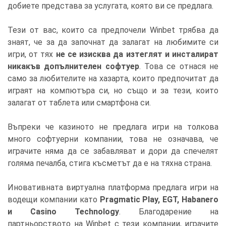
добиете представа за услугата, която ви се предлага.
Тези от вас, които са предпочели Winbet трябва да
знаят, че за да започнат да залагат на любимите си
игри, от тях
не се изисква да изтеглят и инсталират
никакъв допълнителен софтуер
. Това се отнася не
само за любителите на хазарта, които предпочитат да
играят на компютъра си, но също и за тези, които
залагат от таблета или смартфона си.
Въпреки че казиното не предлага игри на толкова
много софтуерни компании, това не означава, че
играчите няма да се забавляват и дори да спечелят
голяма печалба, стига късметът да е на тяхна страна.
Иновативната виртуална платформа предлага игри на
водещи компании като
Pragmatic Play, EGT, Habanero
и Casino Technology
. Благодарение на
партньорството на Winbet с тези компании, играчите