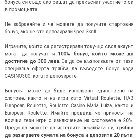
бонуса си също ако решат да прекъснат участието си
в промоцията.
Не забравяйте и че можете да получите стартовия
бонус, ако не сте депозирали чрез Skrill.
Играчите, които са регистрирали току-що своя акаунт
могат да получат и
100% бонус, който може да
достигне до 300 лева
. За да се възползвате от тази
специална оферта трябва да въведете бонус кода
CASINO300, когато депозирате.
Бонусът може да бъде използван единствено на
слотове, както и на игри като Virtual Roulette, HAB
European Roulette, Roulette Casino Maria Luiza, както и
European Roulette. Имайте предвид, че приносът на
всички тези игри с изключение на слотовете е 20%.
Преди да можете да изтеглите печалбата си,
трябва
да разиграете сумата на бонуса и депозита 20 пъти
.