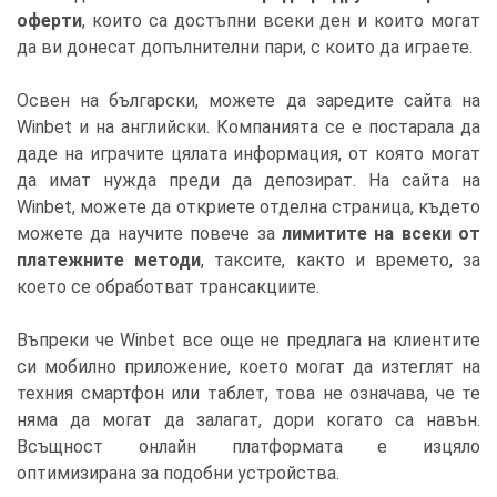
оферти
, които са достъпни всеки ден и които могат
да ви донесат допълнителни пари, с които да играете.
Освен на български, можете да заредите сайта на
Winbet и на английски. Компанията се е постарала да
даде на играчите цялата информация, от която могат
да имат нужда преди да депозират. На сайта на
Winbet, можете да откриете отделна страница, където
можете да научите повече за
лимитите на всеки от
платежните методи
, таксите, както и времето, за
което се обработват трансакциите.
Въпреки че Winbet все още не предлага на клиентите
си мобилно приложение, което могат да изтеглят на
техния смартфон или таблет, това не означава, че те
няма да могат да залагат, дори когато са навън.
Всъщност онлайн платформата е изцяло
оптимизирана за подобни устройства.