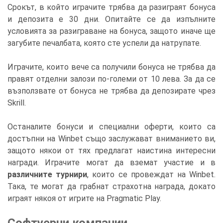
Срокът, в който играчите трябва да разиграят бонуса
и депозита е 30 дни. Опитайте се да изпълните
условията за разиграване на бонуса, защото иначе ще
загубите печалбата, която сте успели да натрупате.
Играчите, които вече са получили бонуса не трябва да
правят отделни залози по-големи от 10 лева. За да се
възползвате от бонуса не трябва да депозирате чрез
Skrill.
Останалите бонуси и специални оферти, които са
достъпни на Winbet също заслужават вниманието ви,
защото някои от тях предлагат наистина интересни
награди. Играчите могат да вземат участие и в
различните турнири
, които се провеждат на Winbet.
Така, те могат да грабнат страхотна награда, докато
играят някоя от игрите на Pragmatic Play.