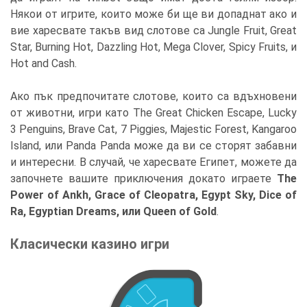
Някои от игрите, които може би ще ви допаднат ако и
вие харесвате такъв вид слотове са Jungle Fruit, Great
Star, Burning Hot, Dazzling Hot, Mega Clover, Spicy Fruits, и
Hot and Cash.
Ако пък предпочитате слотове, които са вдъхновени
от животни, игри като The Great Chicken Escape, Lucky
3 Penguins, Brave Cat, 7 Piggies, Majestic Forest, Kangaroo
Island, или Panda Panda може да ви се сторят забавни
и интересни. В случай, че харесвате Египет, можете да
започнете вашите приключения докато играете
The
Power of Ankh, Grace of Cleopatra, Egypt Sky, Dice of
Ra, Egyptian Dreams, или Queen of Gold
.
Класически казино игри