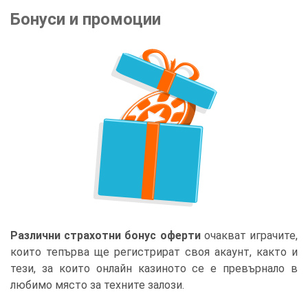
Бонуси и промоции
Различни страхотни бонус оферти
очакват играчите,
които тепърва ще регистрират своя акаунт, както и
тези, за които онлайн казиното се е превърнало в
любимо място за техните залози.