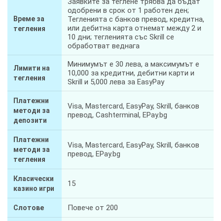
Заявките за теглене трябва да бъдат
одобрени в срок от 1 работен ден;
Време за
Тегленията с банков превод, кредитна,
или дебитна карта отнемат между 2 и
тегления
10 дни; тегленията със Skrill се
обработват веднага
Минимумът е 30 лева, а максимумът е
Лимити на
10,000 за кредитни, дебитни карти и
тегления
Skrill и 5,000 лева за EasyPay
Платежни
Visa, Mastercard, EasyPay, Skrill, банков
методи за
превод, Cashterminal, EPay.bg
депозити
Платежни
Visa, Mastercard, EasyPay, Skrill, банков
методи за
превод, EPay.bg
тегления
Класически
15
казино игри
Повече от 200
Слотове