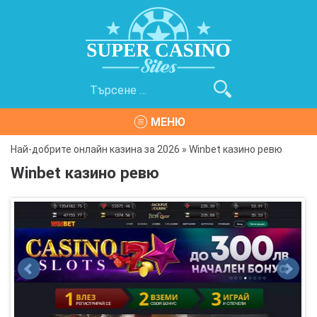
Skip
to
content
Търсене
Super Casino Sites
Най-добрите онлайн казина
за:
МЕНЮ
Най-добрите онлайн казина за 2026
»
Winbet казино ревю
Winbet казино ревю