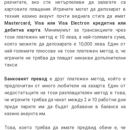
разчитате, ако сте нетърпеливи да залагате са
картовите плащания. Играчите могат да депозират в
техния казино акаунт почти веднага стига да имат
Mastercard, Visa или Visa Electron кредитна или
дебитна карта
. Минимумът за трансакциите чрез
този платежен метод е 10 лева, а най-голямата сума,
която можете да депозирате е 10,000 лева. Един от
най-големите плюсове на този платежен метод е, че
играчите не трябва да плащат никакви допълнителни
такси.
Банковият превод
е друг платежен метод, който е
предпочитан от много любители на хазарта. Един от
недостатъците на този разплащателен метод е това,
че играчите трябва да чакат между 2 и 10 работни дни
преди парите им да бъдат добавени в баланса на
казино акаунта им.
Това, което трябва да имате предвид обаче е, че