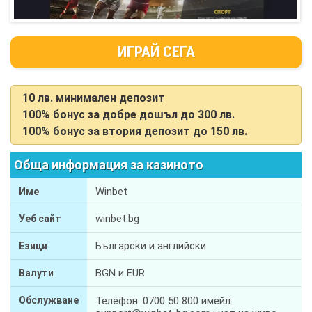
ИГРАЙ СЕГА
10 лв. минимален депозит
100% бонус за добре дошъл до 300 лв.
100% бонус за втория депозит до 150 лв.
Обща информация за казиното
Winbet
Име
winbet.bg
Уеб сайт
Български и английски
Езици
BGN и EUR
Валути
Обслужване
Телефон: 0700 50 800 имейл: