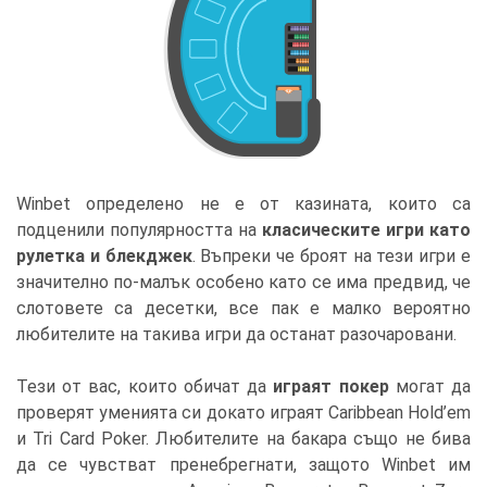
Winbet определено не е от казината, които са
подценили популярността на
класическите игри като
рулетка и блекджек
. Въпреки че броят на тези игри е
значително по-малък особено като се има предвид, че
слотовете са десетки, все пак е малко вероятно
любителите на такива игри да останат разочаровани.
Тези от вас, които обичат да
играят покер
могат да
проверят уменията си докато играят Caribbean Hold’em
и Tri Card Poker. Любителите на бакара също не бива
да се чувстват пренебрегнати, защото Winbet им