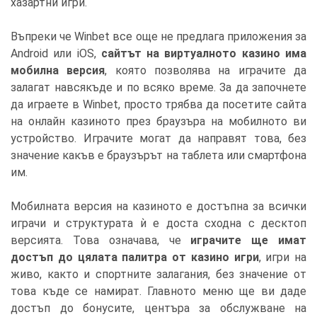
хазартни игри.
Въпреки че Winbet все още не предлага приложения за
Android или iOS,
сайтът на виртуалното казино има
мобилна версия
, която позволява на играчите да
залагат навсякъде и по всяко време. За да започнете
да играете в Winbet, просто трябва да посетите сайта
на онлайн казиното през браузъра на мобилното ви
устройство. Играчите могат да направят това, без
значение какъв е браузърът на таблета или смартфона
им.
Мобилната версия на казиното е достъпна за всички
играчи и структурата ѝ е доста сходна с десктоп
версията. Това означава, че
играчите ще имат
достъп до цялата палитра от казино игри
, игри на
живо, както и спортните залагания, без значение от
това къде се намират. Главното меню ще ви даде
достъп до бонусите, центъра за обслужване на