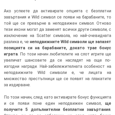
Ако успеете да активирате опцията с безплатни
завъртания и Wild символ се появи на барабаните, то
той ще се превърне в неподвижен символ. Отново
тези икони могат да заменят всички други символи, с
изключение на Scatter символа, но най-очевидната
разлика е, че
неподвижните Wild символи ще запазят
позицията си на барабаните, докато трае бонус
играта
. По този начин любителите на слот игрите ще
увеличат шансовете да се насладят на още по-
изгодни награди. Най-забележителната особеност на
неподвижните Wild символи е, че лицата на
множество престъпници ще се появят на плакатите
за издирване.
По този начин, след като активирате бонус функцията
и се появи поне един неподвижен символ,
ще
получите 5 допълнителни безплатни завъртания
.