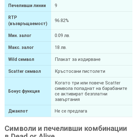
9
Печеливши линии
RTP
96.82%
(възвръщаемост)
0.09 лв.
Мин. залог
18 лв.
Макс. залог
Плакат за издирване
Wild символ
Кръстосани пистолети
Scatter символ
Когато три или повече Scatter
символа попаднат на барабаните
Бонус функция
се активират безплатни
завъртания
Не се предлага
Джакпот
Символи и печеливши комбинации
в Dead or Alive