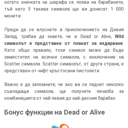
когато значката на шерифа се появи на барабаните,
тъй като 5 такива символа ще ви донесат 1 000
монети.
Преди да се впуснете в приключението на Дивия
Запад, трябва да знаете, че в Dead or Alive,
Wild
символът е представен от плакат за издирване
.
Като общо правило, този символ може да бъде
заместител на всички символи, с изключение на
Scatter символа. Scatter символът, от друга страна, е
представен от чифт кръстосани пистолети.
Важно е да запомните, че ако ви се паднат няколко
съвпадащи символа, ще получите печалба за
комбинацията от най-левия до най-десния барабан.
Бонус функции на Dead or Alive